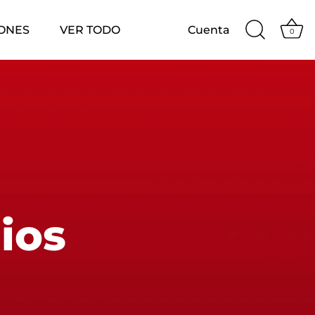
ONES
VER TODO
Cuenta
0
ios