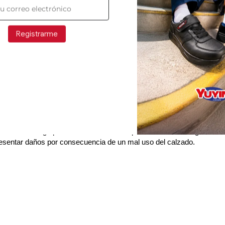
e 9:00 a 18:00 hrs
(CDMX) y
sábados de 9:00 a 13:00 hrs.
Registrarme
calidad)
 del producto hasta 30 días naturales después de la fecha de rec
l Reporte de Calidad en el siguiente
enlace.
l formulario, nos notifiques que realizaste el reporte por cualqu
tacto contigo por los mismos medios para indicarte los siguientes
resentar daños por consecuencia de un mal uso del calzado.