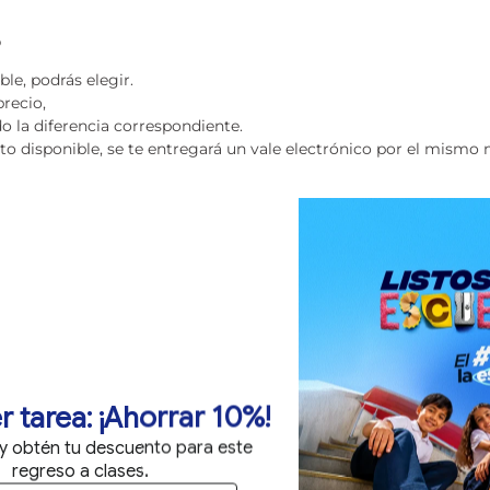
o
ble, podrás elegir.
recio,
 la diferencia correspondiente.
 disponible, se te entregará un vale electrónico por el mismo
o, tarjeta de crédito, débito o aplazo.
onan mediante cambio físico de producto o vale electrónico.
 de modificar o actualizar estas políticas en cualquier momento
rará en vigor inmediatamente después de su publicación en nuest
icamente antes de realizar una compra.
r tarea: ¡Ahorrar 10%!
 y obtén tu descuento para este
regreso a clases.
on tu cambio o devolución, comunícate con nosotros: