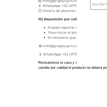
mkt@grupoyuyin.com.mx
📧
WhatsApp: +52 (477) 401 7452
📱
Horario de atención:
Lunes a viernes d
🕐
10) Reposición por calidad (reporte de 
Puedes reportar un tema de calidad
Para iniciar el proceso, completa e
Es necesario que, una vez enviado e
mkt@grupoyuyin.com.mx
📧
WhatsApp: +52 (477) 401 7452
📱
Revisaremos tu caso y nos pondremos en con
cambio por calidad el producto no debera p