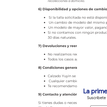
recolecciones a domicilio.
6) Disponibilidad y opciones de cambi
Si la talla solicitada no está disponi
Un cambio de modelo del mismo p
Un modelo de mayor valor, pagando
Si no contamos con ningún producto
30 días naturales.
7) Devoluciones y reembolsos
No realizamos reembolsos en efectiv
Todos los casos aprobados se gesti
8) Condiciones generales
Calzado Yuyin se reserva el derecho
Cualquier cambio o aclaración ent
T
e recomendamos revisarlas periód
La prime
9) Contacto y atención al cliente
Suscríbete
Si tienes dudas o necesitas asistencia c