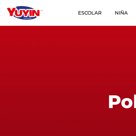
ESCOLAR
NIÑA
Ir
al
contenido
Po