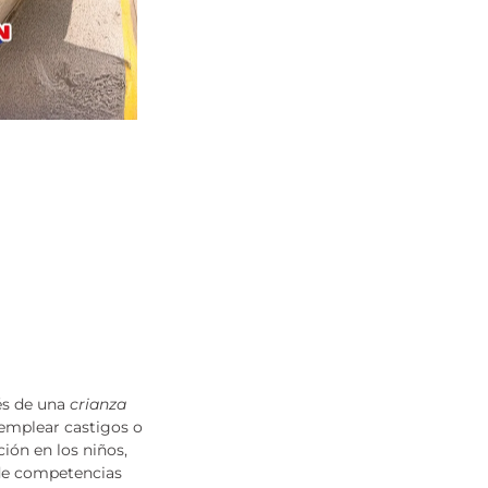
vés de una
crianza
 emplear castigos o
ión en los niños,
o de competencias