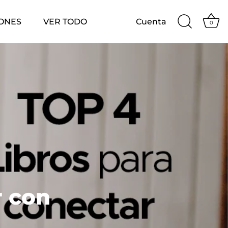
ONES
VER TODO
Cuenta
0
r con