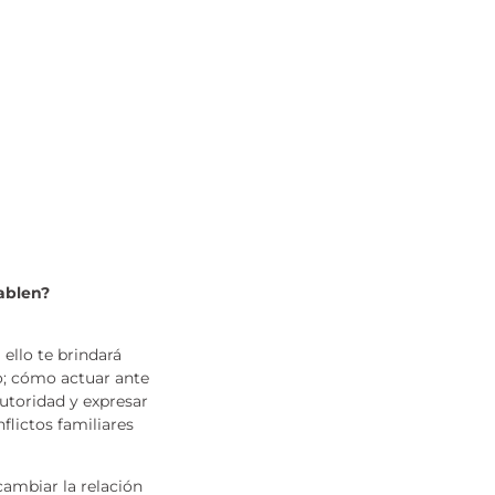
ablen?
a ello te brindará
lo; cómo actuar ante
autoridad y expresar
flictos familiares
cambiar la relación