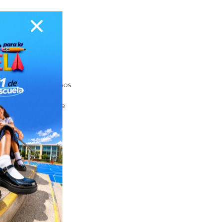
a conectar con tus
no todos expresamos
 expresar el amor
con el propósito de